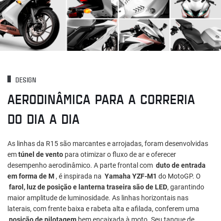
DESIGN
AERODINÂMICA PARA A CORRERIA
DO DIA A DIA
As linhas da R15 são marcantes e arrojadas, foram desenvolvidas
em
túnel de vento
para otimizar o fluxo de ar e oferecer
desempenho aerodinâmico. A parte frontal com
duto de entrada
em forma de M
, é inspirada na
Yamaha YZF-M1
do MotoGP. O
farol, luz de posição e lanterna traseira são de LED
, garantindo
maior amplitude de luminosidade. As linhas horizontais nas
laterais, com frente baixa e rabeta alta e afilada, conferem uma
posição de pilotagem
bem encaixada à moto. Seu tanque de